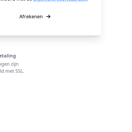
Afrekenen
etaling
ngen zijn
ld met SSL.