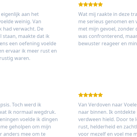
 eigenlijk aan het
Wat mij raakte in deze tra
voelde weinig. Van
me serieus genomen en ve
k had verwacht. De
met mijn gevoel, zonder 
l staan, maakte dat ik
was confronterend, maar 
jdens een oefening voelde
bewuster reageer en min
ien ervaar ik meer rust en
Thomas
rustig waren.
psis. Toch werd ik
Van Verdoven naar Voelen
 wat ik normaal wegdruk.
naar binnen. Ik ontdekte
eningen voelde ik dingen
verdween hield. Door te l
ft me geholpen om mijn
rust, helderheid en zacht
er anders mee om te
voor mezelf en voel me m