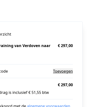
erzicht
raining van Verdoven naar
€ 297,00
g
code
Toevoegen
€ 297,00
rag is inclusief € 51,55 btw
akkoord met de
algemene voorwaarden
.