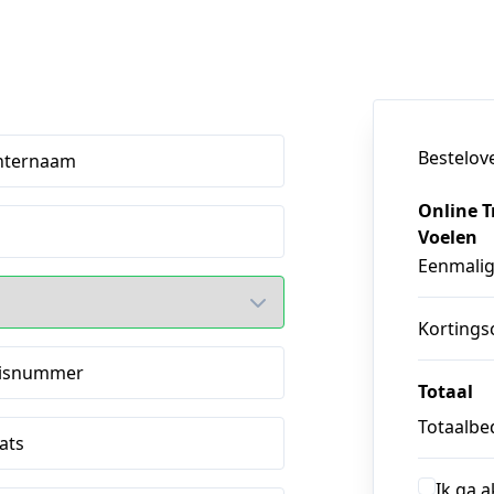
Bestelov
hternaam
Online T
Voelen
Eenmali
Kortings
isnummer
Totaal
Totaalbed
ats
Ik ga 